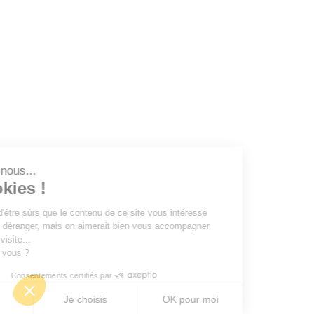
c'est nous...
 Cookies !
tendu d'être sûrs que le contenu de ce site vous intéresse
e vous déranger, mais on aimerait bien vous accompagner
 votre visite...
OK pour vous ?
Consentements certifiés par
efuser
Je choisis
OK pour moi