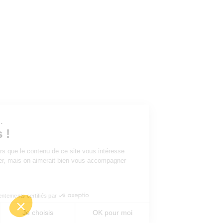
ous...
ies !
tre sûrs que le contenu de ce site vous intéresse
éranger, mais on aimerait bien vous accompagner
ite...
ous ?
Consentements certifiés par
Je choisis
OK pour moi