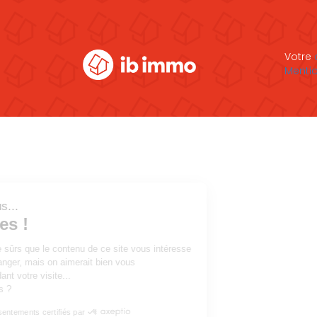
Votre
Mentio
Salut c'est nous...
les Cookies !
On a attendu d'être sûrs que le contenu de ce site vous intéresse
avant de vous déranger, mais on aimerait bien vous
accompagner pendant votre visite...
C'est OK pour vous ?
Consentements certifiés par