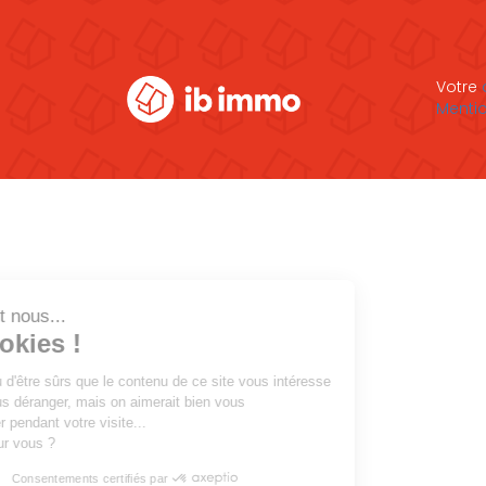
Votre
Mentio
Salut c'est nous...
les Cookies !
On a attendu d'être sûrs que le contenu de ce site vous intéresse
avant de vous déranger, mais on aimerait bien vous
accompagner pendant votre visite...
C'est OK pour vous ?
Consentements certifiés par