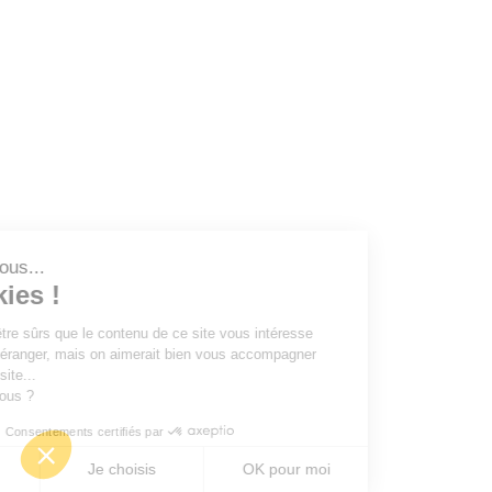
est nous...
ookies !
du d'être sûrs que le contenu de ce site vous intéresse
ous déranger, mais on aimerait bien vous accompagner
re visite...
pour vous ?
Consentements certifiés par
ser
Je choisis
OK pour moi