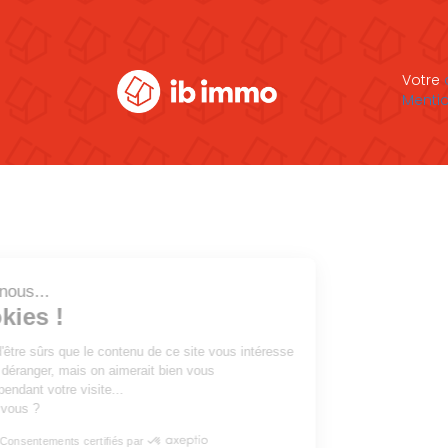
Votre
Mentio
Salut c'est nous...
les Cookies !
On a attendu d'être sûrs que le contenu de ce site vous intéresse
avant de vous déranger, mais on aimerait bien vous
accompagner pendant votre visite...
C'est OK pour vous ?
Consentements certifiés par