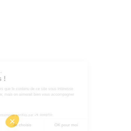
ous...
ies !
tre sûrs que le contenu de ce site vous intéresse
éranger, mais on aimerait bien vous accompagner
ite...
ous ?
Consentements certifiés par
Je choisis
OK pour moi