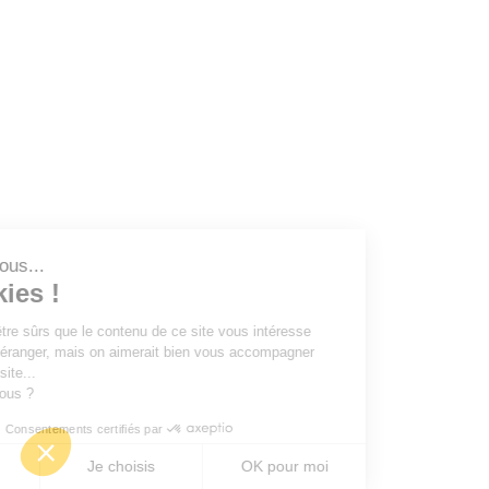
est nous...
ookies !
du d'être sûrs que le contenu de ce site vous intéresse
ous déranger, mais on aimerait bien vous accompagner
re visite...
pour vous ?
Consentements certifiés par
ser
Je choisis
OK pour moi