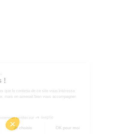
ous...
ies !
tre sûrs que le contenu de ce site vous intéresse
éranger, mais on aimerait bien vous accompagner
ite...
ous ?
Consentements certifiés par
Je choisis
OK pour moi