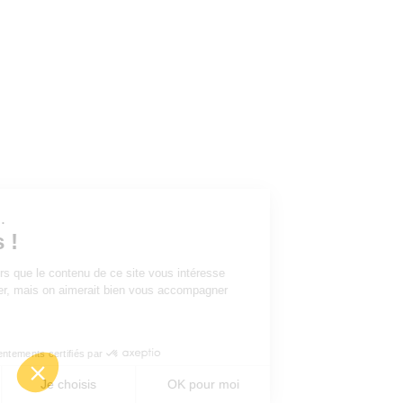
ous...
ies !
tre sûrs que le contenu de ce site vous intéresse
éranger, mais on aimerait bien vous accompagner
ite...
ous ?
Consentements certifiés par
Je choisis
OK pour moi