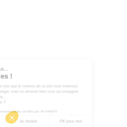
t nous...
okies !
 d'être sûrs que le contenu de ce site vous intéresse
us déranger, mais on aimerait bien vous accompagner
 visite...
ur vous ?
Consentements certifiés par
er
Je choisis
OK pour moi